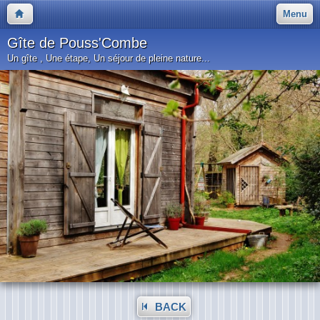
Menu
Gîte de Pouss'Combe
Un gîte , Une étape, Un séjour de pleine nature...
BACK