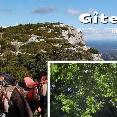
Gît
Un