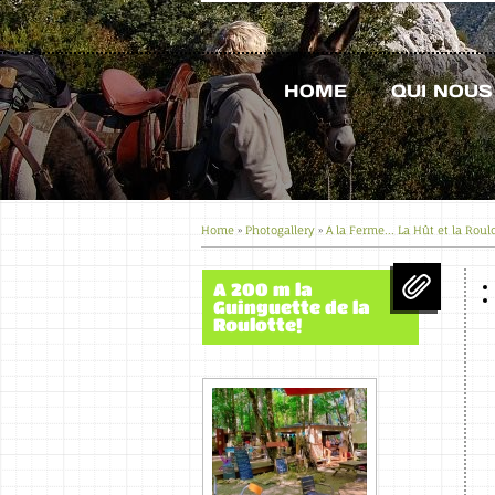
HOME
QUI NOU
Home
»
Photogallery
»
A la Ferme... La Hût et la Roul
A 200 m la
Guinguette de la
Roulotte!