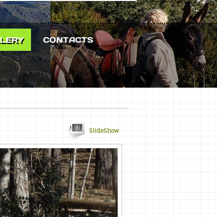
LERY
CONTACTS
SlideShow