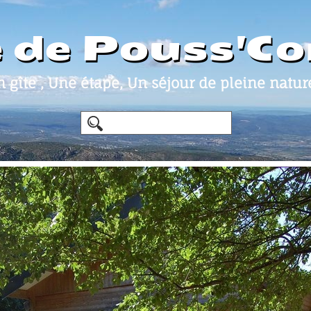
e de Pouss'C
 gîte , Une étape, Un séjour de pleine nature