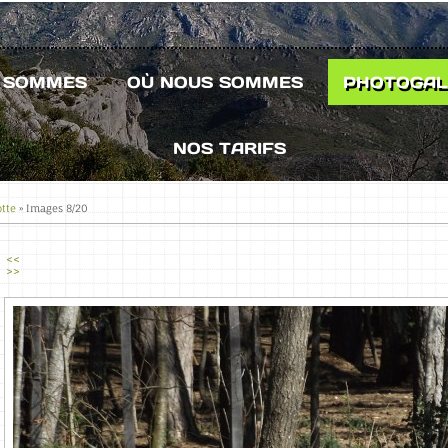
S SOMMES
OÙ NOUS SOMMES
PHOTOGAL
NOS TARIFS
otte
» Images 8/20
<<
>>