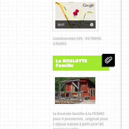
Coordonnées GPS : 43.78999,
3.45995
La ROULOTTE
famille
La Roulotte famille à la FERME
pour 4 personnes , original pour
1 séjour nature à petit prix! 85