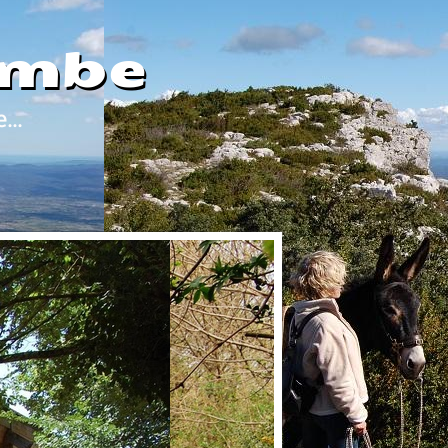
ombe
...